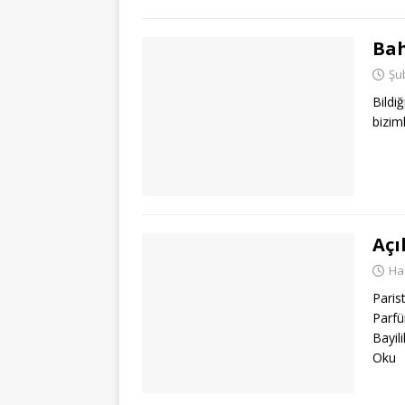
Bah
Şu
Bildi
bizim
Açı
Ha
Paris
Parfü
Bayil
Oku