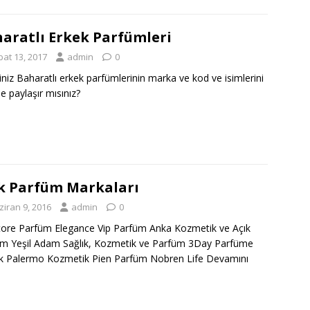
aratlı Erkek Parfümleri
bat 13, 2017
admin
0
ğiniz Baharatlı erkek parfümlerinin marka ve kod ve isimlerini
le paylaşır mısınız?
k Parfüm Markaları
ziran 9, 2016
admin
0
tore Parfüm Elegance Vip Parfüm Anka Kozmetik ve Açık
m Yeşil Adam Sağlık, Kozmetik ve Parfüm 3Day Parfüme
ik Palermo Kozmetik Pien Parfüm Nobren Life
Devamını