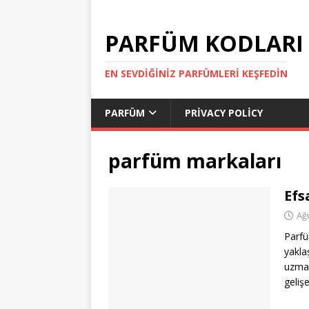
PARFÜM KODLARI
EN SEVDIĞINIZ PARFÜMLERI KEŞFEDIN
PARFÜM
PRIVACY POLICY
parfüm markaları
Efs
Ağ
Parfü
yaklaş
uzman
geliş