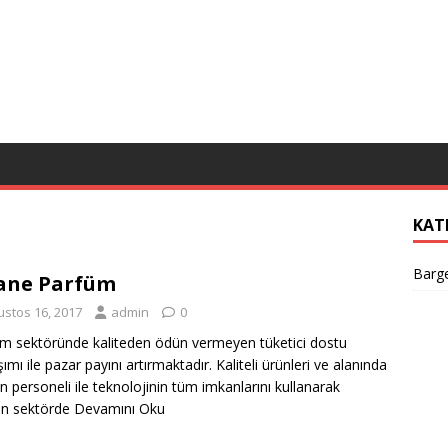
KAT
Barge
ane Parfüm
ustos 16, 2017
admin
0
m sektöründe kaliteden ödün vermeyen tüketici dostu
ımı ile pazar payını artırmaktadır. Kaliteli ürünleri ve alanında
 personeli ile teknolojinin tüm imkanlarını kullanarak
en sektörde
Devamını Oku