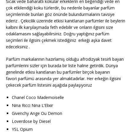
Sıcak vede baharatlı kokular erkeklerin en beğendiği vede en
çok etkilendiği koku türlerdir, bu nedenle bayanlar parfüm
seçimlerinde bunları göz önünde bulundurmalarını tavsiye
ederiz . Çekicilik üzerinde etkisi kanıtlanan parfümler ile beylerin
kalbini ilk karşılaşmada feth edebilir ve onların ilgisini size
odaklamasını sağlayabilirsiniz. Doğru yaptığınız parfüm
seçimleri ile ilgisini çekmek istediğiniz erkeği aşka davet
edeceksiniz .
Parfüm markalarının hazırlamış olduğu afrodizyak tesirli bayan
parfümlerini sizler için burada bir liste haline getirdik. Dünya
genelinde etkisi kanıtlanan bu parfümler birçok bayanın
favori parfümü arasında yer almaktadırlar. Her erkeğin ilgisini
çekecek parfüm listesini aşağıda paylaşıyoruz
Chanel Coco Mademoiselle
Nina Ricci Nina L’Elixir
Givenchy Ange Ou Demon
Loverdose by Diesel
YSL Opium