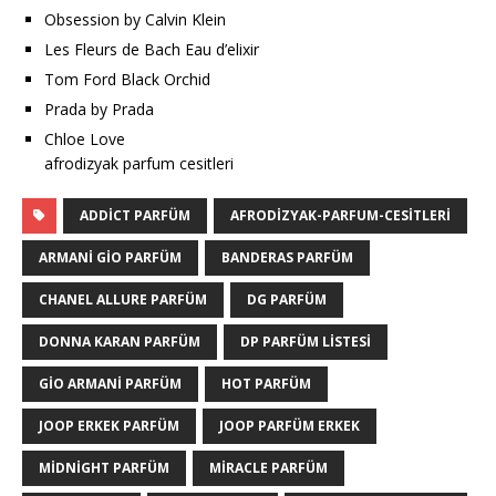
Obsession by Calvin Klein
Les Fleurs de Bach Eau d’elixir
Tom Ford Black Orchid
Prada by Prada
Chloe Love
afrodizyak parfum cesitleri
ADDICT PARFÜM
AFRODIZYAK-PARFUM-CESITLERI
ARMANI GIO PARFÜM
BANDERAS PARFÜM
CHANEL ALLURE PARFÜM
DG PARFÜM
DONNA KARAN PARFÜM
DP PARFÜM LISTESI
GIO ARMANI PARFÜM
HOT PARFÜM
JOOP ERKEK PARFÜM
JOOP PARFÜM ERKEK
MIDNIGHT PARFÜM
MIRACLE PARFÜM