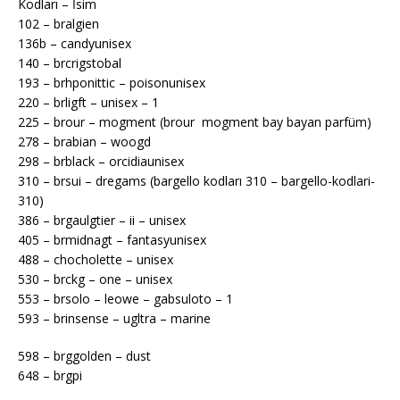
Kodları – İsim
102 – bralgien
136b – candyunisex
140 – brcrigstobal
193 – brhponittic – poisonunisex
220 – brligft – unisex – 1
225 – brour – mogment (brour mogment bay bayan parfüm)
278 – brabian – woogd
298 – brblack – orcidiaunisex
310 – brsui – dregams (bargello kodları 310 – bargello-kodlari-
310)
386 – brgaulgtier – ii – unisex
405 – brmidnagt – fantasyunisex
488 – chocholette – unisex
530 – brckg – one – unisex
553 – brsolo – leowe – gabsuloto – 1
593 – brinsense – ugltra – marine
598 – brggolden – dust
648 – brgpi