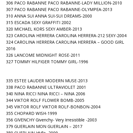
306 PACO RABANNE PACO RABANNE-LADY MILLION-2010
307 PACO RABANNE PACO RABANNE-OLYMPEA-2013
310 ANNA SUI ANNA SUI-SUI DREAMS-2000
315 ESCADA SEXY GRAFFITI 2002
320 MICHAEL KORS SEXY AMBER-2013
323 CAROLINA HERRERA CAROLINA HERRERA-212 SEXY-2004
324 CAROLINA HERRERA CAROLINA HERRERA – GOOD GIRL
2016
326 LANCOME MIDNIGHT ROSE-2011
327 TOMMY HILFIGER TOMMY GIRL-1996
335 ESTEE LAUDER MODERN MUSE-2013
338 PACO RABANNE ULTRAVIOLET 2001
340 NINA RICCI NINA RICCI – NINA 2006
344 VIKTOR ROLF FLOWER BOMB-2005
345 VIKTOR ROLF VIKTOR ROLF-BONBON-2004
355 CHOPARD WISH-1999
356 GIVENCHY Givenchy- Very Irresistible -2003
379 GUERLAIN MON GUERLAIN – 2017
380 GUERLAIN Idylle -2009