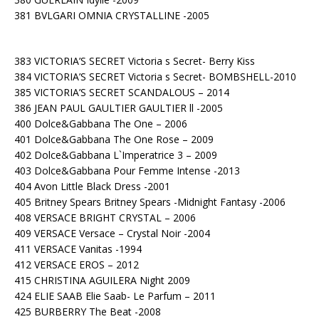
381 BVLGARI OMNIA CRYSTALLINE -2005
383 VICTORIA’S SECRET Victoria s Secret- Berry Kiss
384 VICTORIA’S SECRET Victoria s Secret- BOMBSHELL-2010
385 VICTORIA’S SECRET SCANDALOUS – 2014
386 JEAN PAUL GAULTIER GAULTIER ll -2005
400 Dolce&Gabbana The One – 2006
401 Dolce&Gabbana The One Rose – 2009
402 Dolce&Gabbana L`Imperatrice 3 – 2009
403 Dolce&Gabbana Pour Femme Intense -2013
404 Avon Little Black Dress -2001
405 Britney Spears Britney Spears -Midnight Fantasy -2006
408 VERSACE BRIGHT CRYSTAL – 2006
409 VERSACE Versace – Crystal Noir -2004
411 VERSACE Vanitas -1994
412 VERSACE EROS – 2012
415 CHRISTINA AGUILERA Night 2009
424 ELIE SAAB Elie Saab- Le Parfum – 2011
425 BURBERRY The Beat -2008