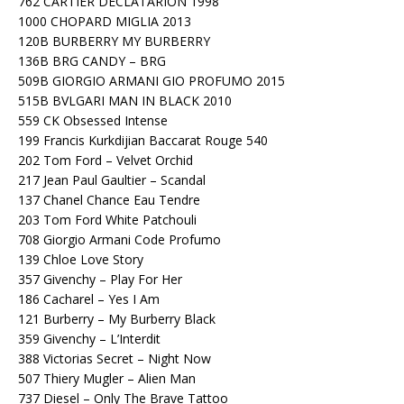
762 CARTIER DECLATARION 1998
1000 CHOPARD MIGLIA 2013
120B BURBERRY MY BURBERRY
136B BRG CANDY – BRG
509B GIORGIO ARMANI GIO PROFUMO 2015
515B BVLGARI MAN IN BLACK 2010
559 CK Obsessed Intense
199 Francis Kurkdijian Baccarat Rouge 540
202 Tom Ford – Velvet Orchid
217 Jean Paul Gaultier – Scandal
137 Chanel Chance Eau Tendre
203 Tom Ford White Patchouli
708 Giorgio Armani Code Profumo
139 Chloe Love Story
357 Givenchy – Play For Her
186 Cacharel – Yes I Am
121 Burberry – My Burberry Black
359 Givenchy – L’Interdit
388 Victorias Secret – Night Now
507 Thiery Mugler – Alien Man
737 Diesel – Only The Brave Tattoo