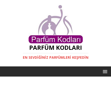
PARFÜM KODLARI
EN SEVDIĞINIZ PARFÜMLERI KEŞFEDIN