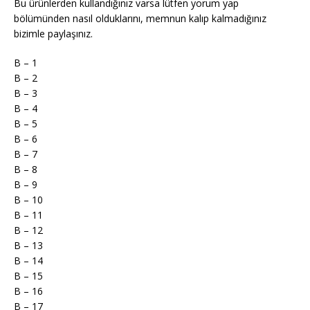
Bu ürünlerden kullandığınız varsa lütfen yorum yap
bölümünden nasıl olduklarını, memnun kalıp kalmadığınız
bizimle paylaşınız.
B – 1
B – 2
B – 3
B – 4
B – 5
B – 6
B – 7
B – 8
B – 9
B – 10
B – 11
B – 12
B – 13
B – 14
B – 15
B – 16
B – 17