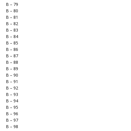
B – 79
B – 80
B – 81
B – 82
B – 83
B – 84
B – 85
B – 86
B – 87
B – 88
B – 89
B – 90
B – 91
B – 92
B – 93
B – 94
B – 95
B – 96
B – 97
B – 98