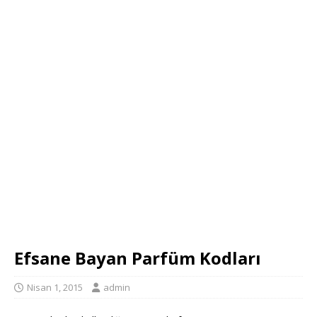
Efsane Bayan Parfüm Kodları
Nisan 1, 2015
admin