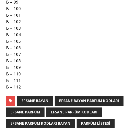
B – 99
B – 100
B – 101
B – 102
B – 103
B – 104
B – 105
B – 106
B – 107
B – 108
B – 109
B – 110
B – 111
B – 112
EFSANE BAYAN
EFSANE BAYAN PARFÜM KODLARI
EFSANE PARFÜM
EFSANE PARFÜM KODLARI
EFSANE PARFÜM KODLARI BAYAN
PARFÜM LISTESI