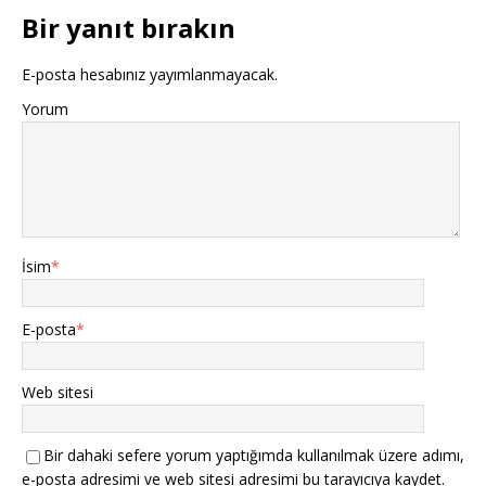
Bir yanıt bırakın
E-posta hesabınız yayımlanmayacak.
Yorum
İsim
*
E-posta
*
Web sitesi
Bir dahaki sefere yorum yaptığımda kullanılmak üzere adımı,
e-posta adresimi ve web sitesi adresimi bu tarayıcıya kaydet.