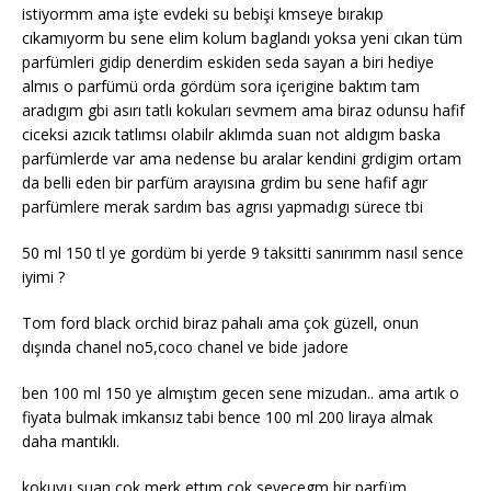
istiyormm ama işte evdeki su bebişi kmseye bırakıp
cıkamıyorm bu sene elim kolum baglandı yoksa yeni cıkan tüm
parfümleri gidip denerdim eskiden seda sayan a biri hediye
almıs o parfümü orda gördüm sora içerigine baktım tam
aradıgım gbi asırı tatlı kokuları sevmem ama biraz odunsu hafif
ciceksi azıcık tatlımsı olabilr aklımda suan not aldıgım baska
parfümlerde var ama nedense bu aralar kendini grdigim ortam
da belli eden bir parfüm arayısına grdim bu sene hafif agır
parfümlere merak sardım bas agrısı yapmadıgı sürece tbi
50 ml 150 tl ye gordüm bi yerde 9 taksitti sanırımm nasıl sence
iyimi ?
Tom ford black orchid biraz pahalı ama çok güzell, onun
dışında chanel no5,coco chanel ve bide jadore
ben 100 ml 150 ye almıştım gecen sene mizudan.. ama artık o
fiyata bulmak imkansız tabi bence 100 ml 200 liraya almak
daha mantıklı.
kokuyu suan cok merk ettım cok sevecegm bir parfüm