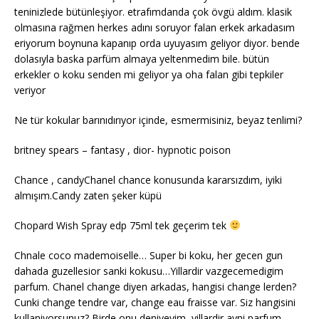
teninizlede bütünleşiyor. etrafımdanda çok övgü aldım. klasik
olmasına rağmen herkes adını soruyor falan erkek arkadasım
eriyorum boynuna kapanıp orda uyuyasım geliyor diyor. bende
dolasıyla baska parfüm almaya yeltenmedim bile. bütün
erkekler o koku senden mi geliyor ya oha falan gibi tepkiler
veriyor
Ne tür kokular barınıdırıyor içinde, esmermisiniz, beyaz tenlimi?
britney spears – fantasy , dior- hypnotic poison
Chance , candyChanel chance konusunda kararsızdım, iyiki
almışım.Candy zaten şeker küpü
Chopard Wish Spray edp 75ml tek geçerim tek
Chnale coco mademoiselle… Super bi koku, her gecen gun
dahada guzellesior sanki kokusu…Yillardir vazgecemedigim
parfum. Chanel change diyen arkadas, hangisi change lerden?
Cunki change tendre var, change eau fraisse var. Siz hangisini
kullaniyorsunuz? Birde onu deniyeyim, yillardir ayni parfum,