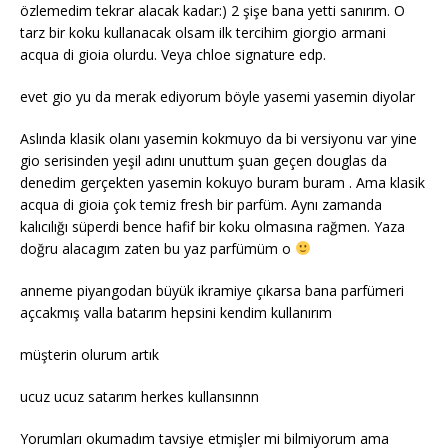
özlemedim tekrar alacak kadar:) 2 şişe bana yetti sanırım. O
tarz bir koku kullanacak olsam ilk tercihim giorgio armani
acqua di gioia olurdu. Veya chloe signature edp.
evet gio yu da merak ediyorum böyle yasemi yasemin diyolar
Aslında klasik olanı yasemin kokmuyo da bi versiyonu var yine
gio serisinden yeşil adını unuttum şuan geçen douglas da
denedim gerçekten yasemin kokuyo buram buram . Ama klasik
acqua di gioia çok temiz fresh bir parfüm. Aynı zamanda
kalıcılığı süperdi bence hafif bir koku olmasına rağmen. Yaza
doğru alacagım zaten bu yaz parfümüm o
anneme piyangodan büyük ikramiye çıkarsa bana parfümeri
açcakmış valla batarım hepsini kendim kullanırım
müşterin olurum artık
ucuz ucuz satarım herkes kullansınnn
Yorumları okumadım tavsiye etmişler mi bilmiyorum ama