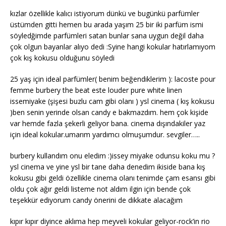
kızlar özellikle kalıcı istiyorum dünkü ve bugünkü parfümler
üstümden gitti hemen bu arada yaşım 25 bir iki parfüm ismi
söyledğimde parfümleri satan bunlar sana uygun değil daha
çok olgun bayanlar alıyo dedi :Syine hangi kokular hatırlamıyom
çok kış kokusu olduğunu söyledi
25 yaş için ideal parfümler( benim beğendiklerim ): lacoste pour
femme burbery the beat este louder pure white linen
issemiyake (şişesi buzlu cam gibi olanı ) ysl cinema ( kış kokusu
)ben senin yerinde olsan candy e bakmazdım. hem çok kişide
var hemde fazla şekerli geliyor bana. cinema dışındakiler yaz
için ideal kokular.umarım yardımcı olmuşumdur. sevgiler…..
burbery kullandım onu eledim :)issey miyake odunsu koku mu ?
ysl cinema ve yine ysl bir tane daha denedim ikiside bana kış
kokusu gibi geldi özellikle cinema olanı tenimde çam esansı gibi
oldu çok ağır geldi listeme not aldım ilgin için bende çok
teşekkür ediyorum candy önerini de dikkate alacağım
kıpır kıpır diyince aklıma hep meyveli kokular geliyor-rock’in rio