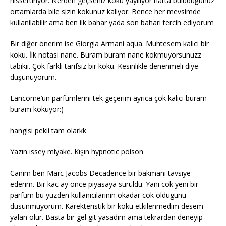
hissettiriyor. Nerden geçseniz koku yayiliyor hatta buluduğunuz
ortamlarda bile sizin kokunuz kaliyor. Bence her mevsimde
kullanilabilir ama ben ilk bahar yada son bahari tercih ediyorum
Bir diğer önerim ise Giorgia Armani aqua. Muhtesem kalici bir
koku. İlk notasi nane. Buram buram nane kokmuyorsunuzz
tabikii. Çok farkli tarifsiz bir koku. Kesinlikle denenmeli diye
düşünüyorum.
Lancome’un parfümlerini tek geçerim ayrıca çok kalıcı buram
buram kokuyor:)
hangisi pekii tam olarkk
Yazın ıssey miyake. Kışın hypnotic poison
Canim ben Marc Jacobs Decadence bir bakmani tavsiye
ederim. Bir kac ay önce piyasaya sürüldü. Yani cok yeni bir
parfüm bu yüzden kullanicilarinin okadar cok oldugunu
düsünmüyorum. Karekteristik bir koku etkilenmedim desem
yalan olur. Basta bir gel git yasadim ama tekrardan deneyip