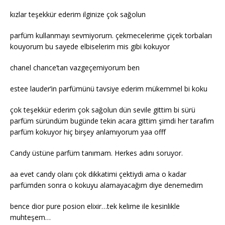
kızlar teşekkür ederim ilginize çok sağolun
parfüm kullanmayı sevmiyorum. çekmecelerime çiçek torbaları
kouyorum bu sayede elbiselerim mis gibi kokuyor
chanel chance’tan vazgeçemiyorum ben
estee lauder’in parfümünü tavsiye ederim mükemmel bi koku
çok teşekkür ederim çok sağolun dün sevile gittim bi sürü
parfüm süründüm bugünde tekin acara gittim şimdi her tarafım
parfüm kokuyor hiç birşey anlamıyorum yaa offf
Candy üstüne parfüm tanımam. Herkes adını soruyor.
aa evet candy olanı çok dikkatimi çektiydi ama o kadar
parfümden sonra o kokuyu alamayacağım diye denemedim
bence dior pure posion elixir…tek kelime ile kesinlikle
muhteşem…