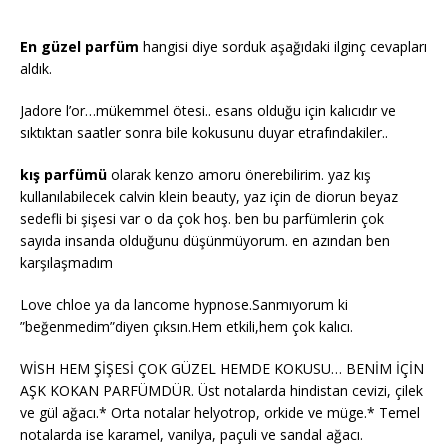
En güzel parfüm
hangisi diye sorduk aşağıdaki ilginç cevapları
aldık.
Jadore l’or…mükemmel ötesi.. esans olduğu için kalıcıdır ve
sıktıktan saatler sonra bile kokusunu duyar etrafındakiler..
kış parfümü
olarak kenzo amoru önerebilirim. yaz kış
kullanılabilecek calvin klein beauty, yaz için de diorun beyaz
sedefli bi şişesi var o da çok hoş. ben bu parfümlerin çok
sayıda insanda olduğunu düşünmüyorum. en azından ben
karşılaşmadım
Love chloe ya da lancome hypnose.Sanmıyorum ki
”beğenmedim”diyen çıksın.Hem etkili,hem çok kalıcı.
WİSH HEM ŞİŞESİ ÇOK GÜZEL HEMDE KOKUSU… BENİM İÇİN
AŞK KOKAN PARFÜMDÜR. Üst notalarda hindistan cevizi, çilek
ve gül ağacı.* Orta notalar helyotrop, orkide ve müge.* Temel
notalarda ise karamel, vanilya, paçuli ve sandal ağacı.