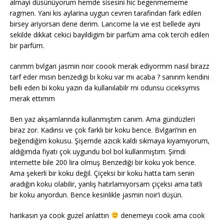
almayi düsünüyorum hemde sisesini hic begenmememe
ragmen. Yani kis aylarina uygun cevren tarafindan fark edilen
birsey ariyorsan dene derim. Lancome la vie est bellede ayni
sekilde dikkat cekici bayildigim bir parfüm ama cok tercih edilen
bir parfüm.
canmm bvlgari jasmin noir coook merak ediyormm nasıl birazz
tarf eder mısın benzedigi bı koku var mı acaba ? sanırım kendini
belli eden bi koku yazın da kullanılabilr mi odunsu ciceksymıs
merak ettımm
Ben yaz akşamlarında kullanmıştım canım. Ama gündüzleri
biraz zor. Kadınsı ve çok farklı bir koku bence. Bvlgari’nin en
beğendiğim kokusu. Şişemde azıcık kaldı sıkmaya kıyamıyorum,
aldığımda fiyatı çok uygundu bol bol kullanmıştım. Şimdi
internette bile 200 lira olmuş Benzediği bir koku yok bence.
Ama şekerli bir koku değil. Çiçeksi bir koku hatta tam senin
aradığın koku olabilir, yanlış hatırlamıyorsam çiçeksi ama tatlı
bir koku arıyordun. Bence kesinlikle jasmin noir’i düşün.
harikasın ya cook guzel anlattın
denemeyıı cook ama cook