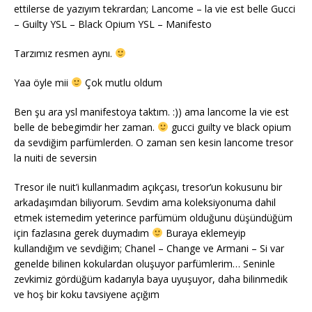
ettilerse de yazıyım tekrardan; Lancome – la vie est belle Gucci
– Guilty YSL – Black Opium YSL – Manifesto
Tarzımız resmen aynı.
Yaa öyle mii
Çok mutlu oldum
Ben şu ara ysl manifestoya taktım. :)) ama lancome la vie est
belle de bebegimdir her zaman.
gucci guilty ve black opium
da sevdiğim parfümlerden. O zaman sen kesin lancome tresor
la nuiti de seversin
Tresor ile nuit’i kullanmadım açıkçası, tresor’un kokusunu bir
arkadaşımdan biliyorum. Sevdim ama koleksiyonuma dahil
etmek istemedim yeterince parfümüm olduğunu düşündüğüm
için fazlasına gerek duymadım
Buraya eklemeyip
kullandığım ve sevdiğim; Chanel – Change ve Armani – Si var
genelde bilinen kokulardan oluşuyor parfümlerim… Seninle
zevkimiz gördüğüm kadarıyla baya uyuşuyor, daha bilinmedik
ve hoş bir koku tavsiyene açığım