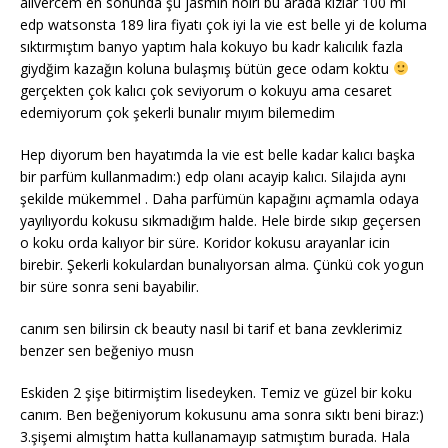
alıvercem en sonunda şu jasmin noiri bu arada kızlar 100 ml
edp watsonsta 189 lira fiyatı çok iyi la vie est belle yi de koluma
sıktırmıştım banyo yaptım hala kokuyo bu kadr kalıcılık fazla
giydğim kazağın koluna bulaşmış bütün gece odam koktu
gerçekten çok kalıcı çok seviyorum o kokuyu ama cesaret
edemiyorum çok şekerli bunalır mıyım bilemedim
Hep diyorum ben hayatımda la vie est belle kadar kalıcı başka
bir parfüm kullanmadım:) edp olanı acayip kalıcı. Silajıda aynı
şekilde mükemmel . Daha parfümün kapağını açmamla odaya
yayılıyordu kokusu sıkmadığım halde. Hele birde sıkıp geçersen
o koku orda kalıyor bir süre. Koridor kokusu arayanlar icin
birebir. Şekerli kokulardan bunalıyorsan alma. Çünkü cok yogun
bir süre sonra seni bayabilir.
canım sen bilirsin ck beauty nasıl bi tarif et bana zevklerimiz
benzer sen beğeniyo musn
Eskiden 2 şişe bitirmiştim lisedeyken. Temiz ve güzel bir koku
canım. Ben beğeniyorum kokusunu ama sonra sıktı beni biraz:)
3.şişemi almıştım hatta kullanamayıp satmıştım burada. Hala