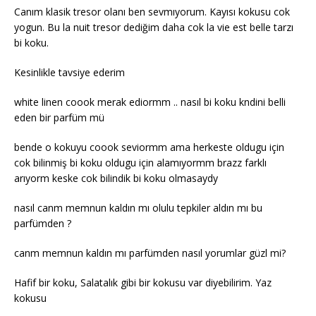
Canım klasik tresor olanı ben sevmıyorum. Kayısı kokusu cok
yogun. Bu la nuit tresor dediğim daha cok la vie est belle tarzı
bi koku.
Kesinlikle tavsiye ederim
white linen coook merak ediormm .. nasıl bi koku kndini belli
eden bir parfüm mü
bende o kokuyu coook seviormm ama herkeste oldugu için
cok bilinmiş bi koku oldugu için alamıyormm brazz farklı
arıyorm keske cok bilindik bi koku olmasaydy
nasıl canm memnun kaldın mı olulu tepkiler aldın mı bu
parfümden ?
canm memnun kaldın mı parfümden nasıl yorumlar güzl mi?
Hafif bir koku, Salatalık gibi bir kokusu var diyebilirim. Yaz
kokusu