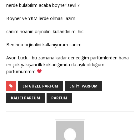
nerde bulabilrm acaba boyner sevil ?
Boyner ve YKM lerde olması lazım
canim noanin orjinalini kullandin mi hic
Ben hep orjinalini kullanıyorum canım
Avon Luck… bu zamana kadar denediğim parfümlerden bana
en çok yakışanı ilk kokladığımda da aşık olduğum
parfümümmm
EN GÜZEL PARFÜM
EN IYI PARFÜM
KALICI PARFÜM
PARFÜM