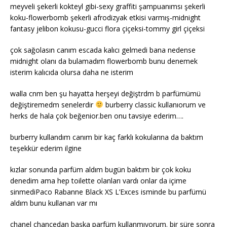
meyveli şekerli kokteyl gibi-sexy graffiti şampuanımsı şekerli
koku-flowerbomb şekerli afrodizyak etkisi varmış-midnight
fantasy jelibon kokusu-gucci flora çiçeksi-tommy girl çiçeksi
çok sağolasın canım escada kalıcı gelmedi bana nedense
midnight olanı da bulamadım flowerbomb bunu denemek
isterim kalıcıda olursa daha ne isterim
walla cnm ben şu hayatta herşeyi değiştrdm b parfümümü
değiştiremedm senelerdir
burberry classic kullanıorum ve
herks de hala çok beğenior.ben onu tavsiye ederim….
burberry kullandım canım bir kaç farklı kokularına da baktım
teşekkür ederim ilgine
kızlar sonunda parfüm aldım bugün baktım bir çok koku
denedim ama hep toilette olanları vardı onlar da içime
sinmediPaco Rabanne Black XS L’Exces isminde bu parfümü
aldım bunu kullanan var mı
chanel chancedan başka parfüm kullanmıyorum. bir süre sonra