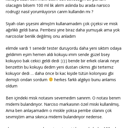
olacagını bılsem 100 ml lık alırm aslında bu arada narsico
rodrugz nasıl yorumluyorsn canm kullandın mı ?
Siyah olan şişesini almıştm kullanamadım çok çiçeksi ve misk
ağırlıklı geldi bana. Pembesi yine biraz daha yumuşak ama yok
narcisolar benlik değilmiş onu anladım
elimde vardı 1 senedir tester duruyordu daha yeni sıktım odaya
geldimm eşim hemen aldı kokuyu ımm sende güzel bsey
kokuyoo bak cekici geldi dedi :):):) bende bir erkek olarak neye
benzettin bu kokuyu dedim yeni dustan cıkmıs gbi tertemız
kokuyor dedi … daha önce bi kac kişide tütün kolonyası gbi
demişti ondan sordum
herkes farklı algılıyo bunu anlamıs
oldum
Ben içindeki misk notasını sevemedim sanırım. O notası benım
midemi bulandırıyor. Narciso markasının özel miski kullanılmış.
Ama ben anlaşamadım o miskle yoksa pembe olanını çok
sevmiştim ama sıkınca midemi bulandırıyor nedense.