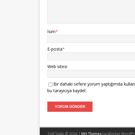
İsim
*
E-posta
*
Web sitesi
Bir dahaki sefere yorum yaptığımda kullan
bu tarayıcıya kaydet.
Telif hakkı © 2026 |
MH Themes
tarafından WordPr