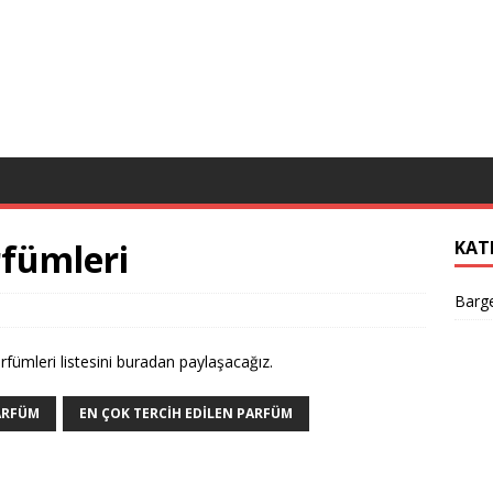
rfümleri
KAT
Barge
rfümleri listesini buradan paylaşacağız.
ARFÜM
EN ÇOK TERCIH EDILEN PARFÜM