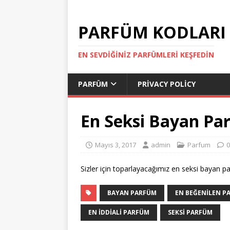
PARFÜM KODLARI
EN SEVDIĞINIZ PARFÜMLERI KEŞFEDIN
PARFÜM
PRIVACY POLICY
En Seksi Bayan Pa
Mayıs 3, 2017
admin
Parfum
0
Sizler için toparlayacağımız en seksi bayan pa
BAYAN PARFÜM
EN BEĞENILEN P
EN IDDIALI PARFÜM
SEKSI PARFÜM