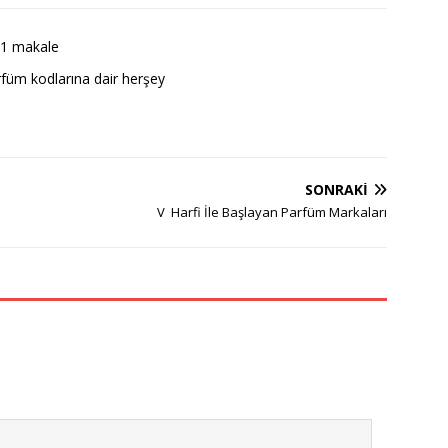
1 makale
füm kodlarına dair herşey
SONRAKI
V Harfi İle Başlayan Parfüm Markaları