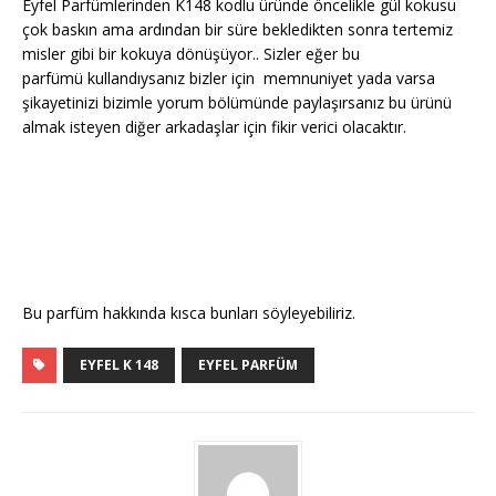
Eyfel Parfümlerinden K148 kodlu üründe öncelikle gül kokusu
çok baskın ama ardından bir süre bekledikten sonra tertemiz
misler gibi bir kokuya dönüşüyor.. Sizler eğer bu
parfümü kullandıysanız bizler için memnuniyet yada varsa
şikayetinizi bizimle yorum bölümünde paylaşırsanız bu ürünü
almak isteyen diğer arkadaşlar için fikir verici olacaktır.
Bu parfüm hakkında kısca bunları söyleyebiliriz.
EYFEL K 148
EYFEL PARFÜM