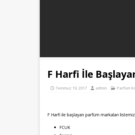
F Harfi İle Başlay
Temmuz 19, 2017
admin
Parfüm Ko
F Harfi ile başlayan parfüm markaları listemiz
FCUK