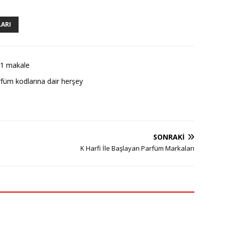
LARI
1 makale
füm kodlarına dair herşey
SONRAKI
K Harfi İle Başlayan Parfüm Markaları