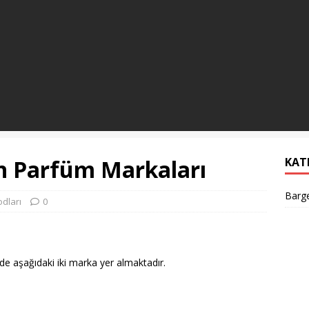
an Parfüm Markaları
KAT
Barge
dları
0
de aşağıdaki iki marka yer almaktadır.