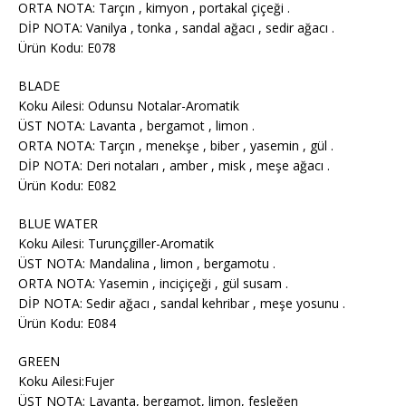
ORTA NOTA: Tarçın , kimyon , portakal çiçeği .
DİP NOTA: Vanilya , tonka , sandal ağacı , sedir ağacı .
Ürün Kodu: E078
BLADE
Koku Ailesi: Odunsu Notalar-Aromatik
ÜST NOTA: Lavanta , bergamot , limon .
ORTA NOTA: Tarçın , menekşe , biber , yasemin , gül .
DİP NOTA: Deri notaları , amber , misk , meşe ağacı .
Ürün Kodu: E082
BLUE WATER
Koku Ailesi: Turunçgiller-Aromatik
ÜST NOTA: Mandalina , limon , bergamotu .
ORTA NOTA: Yasemin , inciçiçeği , gül susam .
DİP NOTA: Sedir ağacı , sandal kehribar , meşe yosunu .
Ürün Kodu: E084
GREEN
Koku Ailesi:Fujer
ÜST NOTA: Lavanta, bergamot, limon, fesleğen