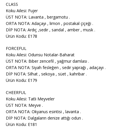
CLASS
Koku Ailesi: Fujer
ÜST NOTA: Lavanta , bergamotu .
ORTA NOTA: Adaçayı , limon , postakal çiçeği .
DİP NOTA: Ardıç ,sedir , sandal , amber , musk .
Ürün Kodu: E178
FORCEFUL
Koku Ailesi: Odunsu Notalar-Baharat
ÜST NOTA: Biber zencefil , yağmur damlası .
ORTA NOTA: Siyah fesleğen , sedir yaprağı , adaçayı .
DİP NOTA: Silhat , sekoya , süet , kahribar .
Ürün Kodu: E179
CHEERFUL
Koku Ailesi: Tatlı Meyveler
ÜST NOTA: Meyve .
ORTA NOTA: Okyanus esintisi , lavanta .
DİP NOTA: Dalgaların denize attığı odun .
Ürün Kodu: E181