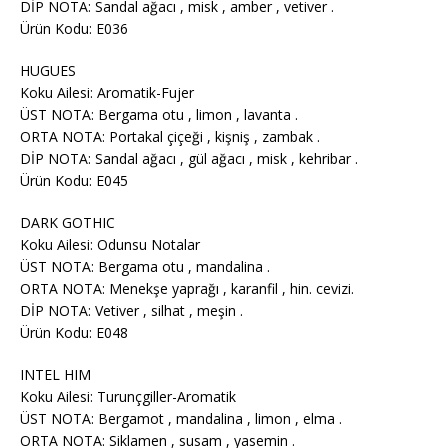
DİP NOTA: Sandal ağacı , misk , amber , vetiver .
Ürün Kodu: E036
HUGUES
Koku Ailesi: Aromatik-Fujer
ÜST NOTA: Bergama otu , limon , lavanta .
ORTA NOTA: Portakal çiçeği , kişniş , zambak .
DİP NOTA: Sandal ağacı , gül ağacı , misk , kehribar .
Ürün Kodu: E045
DARK GOTHIC
Koku Ailesi: Odunsu Notalar
ÜST NOTA: Bergama otu , mandalina .
ORTA NOTA: Menekşe yaprağı , karanfil , hin. cevizi.
DİP NOTA: Vetiver , silhat , meşin .
Ürün Kodu: E048
INTEL HIM
Koku Ailesi: Turunçgiller-Aromatik
ÜST NOTA: Bergamot , mandalina , limon , elma .
ORTA NOTA: Siklamen , susam , yasemin .