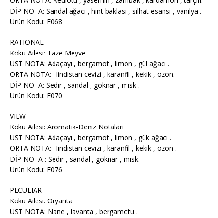
ORTA NOTA: Kediotu , yasemin , zambak , kardamon , tarçın.
DİP NOTA: Sandal ağacı , hint baklası , silhat esansı , vanilya .
Ürün Kodu: E068
RATIONAL
Koku Ailesi: Taze Meyve
ÜST NOTA: Adaçayı , bergamot , limon , gül ağacı .
ORTA NOTA: Hindistan cevizi , karanfil , kekik , ozon.
DİP NOTA: Sedir , sandal , göknar , misk .
Ürün Kodu: E070
VIEW
Koku Ailesi: Aromatik-Deniz Notaları
ÜST NOTA: Adaçayı , bergamot , limon , gük ağacı .
ORTA NOTA: Hindistan cevizi , karanfil , kekik , ozon .
DİP NOTA : Sedir , sandal , göknar , misk.
Ürün Kodu: E076
PECULIAR
Koku Ailesi: Oryantal
ÜST NOTA: Nane , lavanta , bergamotu .