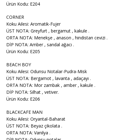
Ürün Kodu: E204
CORNER
Koku Ailesi: Aromatik-Fujer
ÜST NOTA: Greyfurt , bergamut , kakule .
ORTA NOTA: Menekşe , anason , hindistan cevizi .
DİP NOTA: Amber , sandal ağacı .
Ürün Kodu: E205
BEACH BOY
Koku Ailesi: Odunsu Notalar-Pudra-Misk
ÜST NOTA: Bergamot , lavanta , adaçayı .
ORTA NOTA: Mor zambak , amber , kakule .
DİP NOTA: Silhat , vetiver.
Ürün Kodu: E206
BLACKCAFE MAN
Koku Ailesi: Oryantal-Baharat
ÜST NOTA: Beyaz çikolata .
ORTA NOTA: Vanilya .
DİP NOTA: Odunsu notalar .