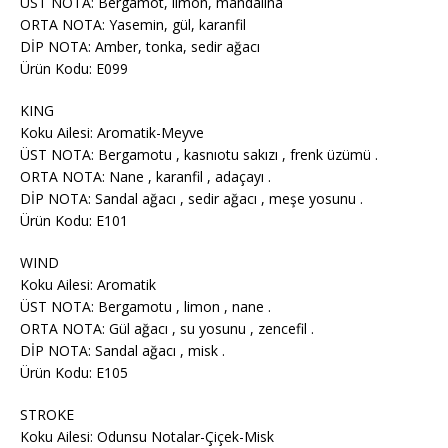
ÜST NOTA: Bergamot, limon, mandalina
ORTA NOTA: Yasemin, gül, karanfil
DİP NOTA: Amber, tonka, sedir ağacı
Ürün Kodu: E099
KING
Koku Ailesi: Aromatik-Meyve
ÜST NOTA: Bergamotu , kasnıotu sakızı , frenk üzümü .
ORTA NOTA: Nane , karanfil , adaçayı .
DİP NOTA: Sandal ağacı , sedir ağacı , meşe yosunu .
Ürün Kodu: E101
WIND
Koku Ailesi: Aromatik
ÜST NOTA: Bergamotu , limon , nane .
ORTA NOTA: Gül ağacı , su yosunu , zencefil .
DİP NOTA: Sandal ağacı , misk .
Ürün Kodu: E105
STROKE
Koku Ailesi: Odunsu Notalar-Çiçek-Misk