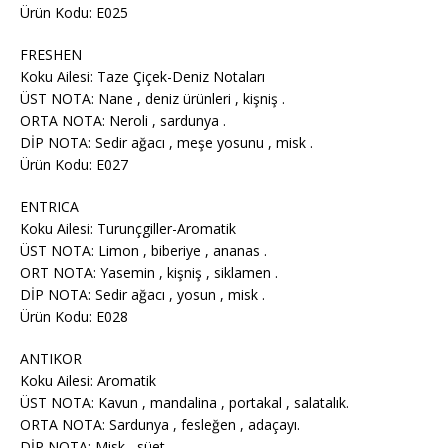
Ürün Kodu: E025
FRESHEN
Koku Ailesi: Taze Çiçek-Deniz Notaları
ÜST NOTA: Nane , deniz ürünleri , kişniş .
ORTA NOTA: Neroli , sardunya .
DİP NOTA: Sedir ağacı , meşe yosunu , misk .
Ürün Kodu: E027
ENTRICA
Koku Ailesi: Turunçgiller-Aromatik
ÜST NOTA: Limon , biberiye , ananas .
ORT NOTA: Yasemin , kişniş , siklamen .
DİP NOTA: Sedir ağacı , yosun , misk .
Ürün Kodu: E028
ANTIKOR
Koku Ailesi: Aromatik
ÜST NOTA: Kavun , mandalina , portakal , salatalık.
ORTA NOTA: Sardunya , fesleğen , adaçayı.
DİP NOTA: Misk , süet .