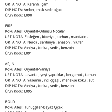
ORTA NOTA: Karanfil, çam
DİP NOTA: Amber, misk sedir ağacı
Ürün Kodu: E090
FIRE
Koku Ailesi: Oryantal-Odunsu Notalar
ÜST NOTA: Fesleğen , biberiye , tarhun , mandarin .
ORTA NOTA: Neroli , sardunya , anason , nilüfer .
DİP NOTA: Vanilya , tonka , sedir , benzoin .
Ürün Kodu: E091
ARJIN
Koku Ailesi: Oryantal-Vanilya
ÜST NOTA: Lavanta , yeşil yapraklar , bergamot , tarhun .
ORTA NOTA: Yasemin , inci çiçeği , menekşe kökü , süt .
DİP NOTA: Vanilya , tonka , sedir , benzion .
Ürün Kodu: E095
BOLD
Koku Ailesi: Tunuçgiller-Beyaz Çiçek