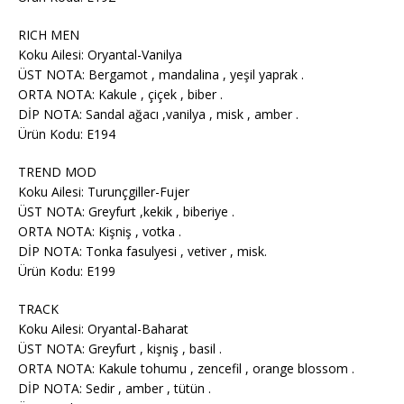
RICH MEN
Koku Ailesi: Oryantal-Vanilya
ÜST NOTA: Bergamot , mandalina , yeşil yaprak .
ORTA NOTA: Kakule , çiçek , biber .
DİP NOTA: Sandal ağacı ,vanilya , misk , amber .
Ürün Kodu: E194
TREND MOD
Koku Ailesi: Turunçgiller-Fujer
ÜST NOTA: Greyfurt ,kekik , biberiye .
ORTA NOTA: Kişniş , votka .
DİP NOTA: Tonka fasulyesi , vetiver , misk.
Ürün Kodu: E199
TRACK
Koku Ailesi: Oryantal-Baharat
ÜST NOTA: Greyfurt , kişniş , basil .
ORTA NOTA: Kakule tohumu , zencefil , orange blossom .
DİP NOTA: Sedir , amber , tütün .