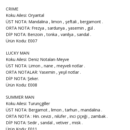
CRIME
Koku Ailesi: Oryantal
ÜST NOTA: Mandalina , limon , şeftali , bergamont .
ORTA NOTA: Frezya , sardunya , yasemin , gül .
DİP NOTA: Benzoin , tonka , vanilya , sandal .
Ürün Kodu: E007
LUCKY MAN
Koku Ailesi: Deniz Notaları-Meyve
ÜST NOTA: Limon , nane , meyveli notlar .
ORTA NOTALAR: Yasemin , yeşil notlar .
DİP NOTA: Şeker.
Ürün Kodu: E008
SUMMER MAN
Koku Ailesi: Turunçgiller
ÜST NOTA: Bergamot , limon , tarhun , mandalina .
ORTA NOTA : Hin. cevizi , nilüfer , inci çiçeği , zambak .
DİP NOTA: Sedir , sandal , vetiver , misk .
Ürün Kodu: E011