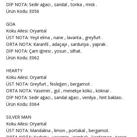
DİP NOTA: Sedir ağacı , sandal , tonka , misk .
Ürün Kodu: E056
GOA
Koku Ailesi: Oryantal
ÜST NOTA: Yeşil elma , nane , lavanta , greyfurt .
ORTA NOTA: Karanfil , adaçayı , sardunya , yaprak .
DİP NOTA: Çam iğnesi , yosun , silhat.
Ürün Kodu: E062
HEARTY
Koku Ailesi: Oryantal
ÜST NOTA: Greyfurt , fesleğen , bergamot .
ORTA NOTA: Yasemin , gül , menekşe kökü , köknar .
DİP NOTA: Sedir ağacı , sandal ağacı , venilya , hint baklası .
Ürün Kodu: E064
SILVER MAN
Koku Ailesi: Oryantal
ÜST NOTA: Mandalina , limon , portakal , bergamot.