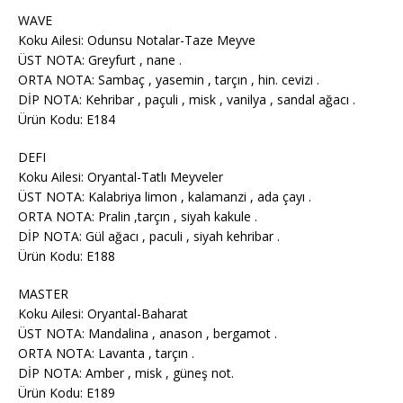
WAVE
Koku Ailesi: Odunsu Notalar-Taze Meyve
ÜST NOTA: Greyfurt , nane .
ORTA NOTA: Sambaç , yasemin , tarçın , hin. cevizi .
DİP NOTA: Kehribar , paçuli , misk , vanilya , sandal ağacı .
Ürün Kodu: E184
DEFI
Koku Ailesi: Oryantal-Tatlı Meyveler
ÜST NOTA: Kalabriya limon , kalamanzi , ada çayı .
ORTA NOTA: Pralin ,tarçın , siyah kakule .
DİP NOTA: Gül ağacı , paculi , siyah kehribar .
Ürün Kodu: E188
MASTER
Koku Ailesi: Oryantal-Baharat
ÜST NOTA: Mandalina , anason , bergamot .
ORTA NOTA: Lavanta , tarçın .
DİP NOTA: Amber , misk , güneş not.
Ürün Kodu: E189