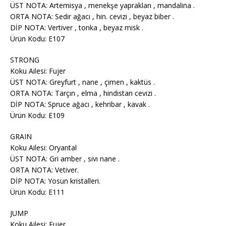
ÜST NOTA: Artemisya , menekşe yaprakları , mandalina .
ORTA NOTA: Sedir ağacı , hin. cevizi , beyaz biber .
DİP NOTA: Vertiver , tonka , beyaz misk .
Ürün Kodu: E107
STRONG
Koku Ailesi: Fujer
ÜST NOTA: Greyfurt , nane , çimen , kaktüs .
ORTA NOTA: Tarçın , elma , hindistan cevizi .
DİP NOTA: Spruce ağacı , kehribar , kavak .
Ürün Kodu: E109
GRAIN
Koku Ailesi: Oryantal
ÜST NOTA: Gri amber , sıvı nane .
ORTA NOTA: Vetiver.
DİP NOTA: Yosun kristalleri.
Ürün Kodu: E111
JUMP
Koku Ailesi: Fujer