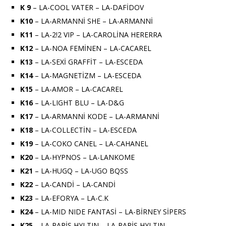
K 9
– LA-COOL VATER – LA-DAFİDOV
K10
– LA-ARMANNİ SHE – LA-ARMANNİ
K11
– LA-2!2 VIP – LA-CAROLİNA HERERRA
K12
– LA-NOA FEMİNEN – LA-CACAREL
K13
– LA-SEXİ GRAFFİT – LA-ESCEDA
K14
– LA-MAGNETİZM – LA-ESCEDA
K15
– LA-AMOR – LA-CACAREL
K16
– LA-LIGHT BLU – LA-D&G
K17
– LA-ARMANNİ KODE – LA-ARMANNİ
K18
– LA-COLLECTİN – LA-ESCEDA
K19
– LA-COKO CANEL – LA-CAHANEL
K20
– LA-HYPNOS – LA-LANKOME
K21
– LA-HUGQ – LA-UGO BQSS
K22
– LA-CANDİ – LA-CANDİ
K23
– LA-EFORYA – LA-C.K
K24
– LA-MID NIDE FANTASİ – LA-BİRNEY SİPERS
K25
– LA-PARİS HYLTIN – LA-PARİS HYLTIN