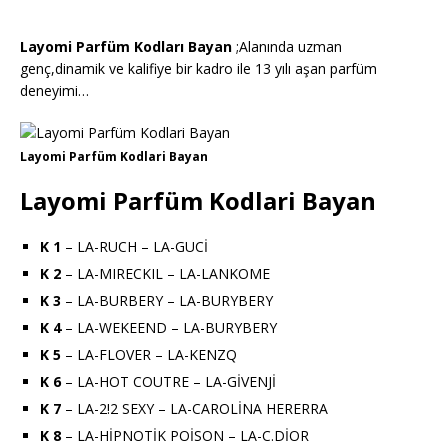
Layomi Parfüm Kodları Bayan
;Alanında uzman
genç,dinamik ve kalifiye bir kadro ile 13 yılı aşan parfüm
deneyimi…
Layomi Parfüm Kodlari Bayan
Layomi Parfüm Kodlari Bayan
K 1
– LA-RUCH – LA-GUCİ
K 2
– LA-MIRECKIL – LA-LANKOME
K 3
– LA-BURBERY – LA-BURYBERY
K 4
– LA-WEKEEND – LA-BURYBERY
K 5
– LA-FLOVER – LA-KENZQ
K 6
– LA-HOT COUTRE – LA-GİVENJİ
K 7
– LA-2!2 SEXY – LA-CAROLİNA HERERRA
K 8
– LA-HİPNOTİK POİSON – LA-C.DİOR