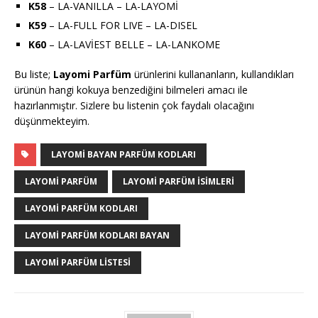
K58
– LA-VANILLA – LA-LAYOMİ
K59
– LA-FULL FOR LIVE – LA-DISEL
K60
– LA-LAVİEST BELLE – LA-LANKOME
Bu liste;
Layomi
Parfüm
ürünlerini kullananların, kullandıkları
ürünün hangi kokuya benzediğini bilmeleri amacı ile
hazırlanmıştır. Sizlere bu listenin çok faydalı olacağını
düşünmekteyim.
LAYOMI BAYAN PARFÜM KODLARI
LAYOMI PARFÜM
LAYOMI PARFÜM ISIMLERI
LAYOMI PARFÜM KODLARI
LAYOMI PARFÜM KODLARI BAYAN
LAYOMI PARFÜM LISTESI