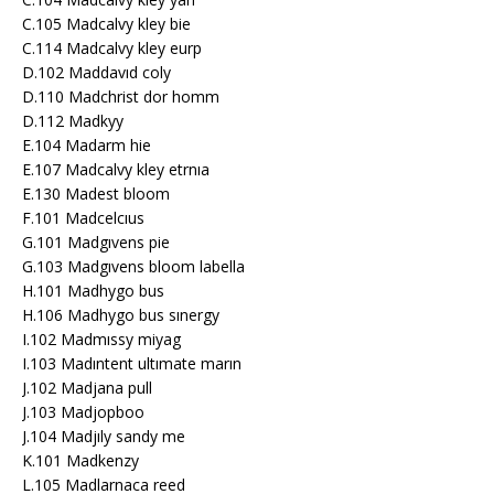
C.105 Madcalvy kley bie
C.114 Madcalvy kley eurp
D.102 Maddavıd coly
D.110 Madchrist dor homm
D.112 Madkyy
E.104 Madarm hie
E.107 Madcalvy kley etrnıa
E.130 Madest bloom
F.101 Madcelcıus
G.101 Madgıvens pie
G.103 Madgıvens bloom labella
H.101 Madhygo bus
H.106 Madhygo bus sınergy
I.102 Madmıssy miyag
I.103 Madıntent ultımate marın
J.102 Madjana pull
J.103 Madjopboo
J.104 Madjıly sandy me
K.101 Madkenzy
L.105 Madlarnaca reed