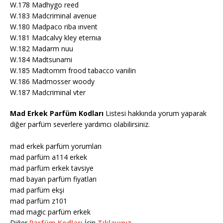
W.178 Madhygo reed
W.183 Madcriminal avenue
W.180 Madpaco riba ınvent
W.181 Madcalvy kley eternıa
W.182 Madarm nuu
W.184 Madtsunami
W.185 Madtomm frood tabacco vanilin
W.186 Madmosser woody
W.187 Madcriminal vter
Mad Erkek Parfüm Kodları
Listesi hakkında yorum yaparak
diğer parfüm severlere yardımcı olabilirsiniz.
mad erkek parfüm yorumları
mad parfüm a114 erkek
mad parfüm erkek tavsiye
mad bayan parfüm fiyatları
mad parfüm ekşi
mad parfüm z101
mad magic parfüm erkek
Diğer
Parfüm Kodları
İçin
Tıklayınız