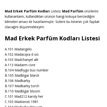
Mad Erkek Parfüm Kodları
Listesi;
Mad Parfüm
ürünlerini
kullananların, kullandıkları ürünün hangi kokuya benzediğini
bilmeleri amacı ile hazırlanmıştır. Sizlere bu listenin çok faydalı
olacağını düşünmekteyim.
Mad Erkek Parfüm Kodları Listesi
A.101 Madangelo
A.102 Madacqva d sio
A.103 Madchanyel allr
A.113 Madarm core
B.104 Madhygo bus number
B.105 Madblgar blarck
B.106 Madbarby
B.107 Madbarby torch
B.110 Madblgar bloom
C.101 Mad212 karoly her
C.103 Madserutı 1981
C.104 Madcalvy kley yan