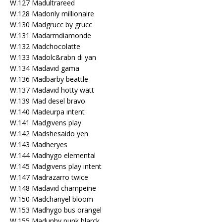
W.127 Madultrareed
W.128 Madonly millionaire
W.130 Madgrucc by grucc
W.131 Madarmdiamonde
W.132 Madchocolatte
W.133 Madolc&rabn di yan
W.134 Madavıd gama
W.136 Madbarby beattle
W.137 Madavıd hotty watt
W.139 Mad desel bravo
W.140 Madeurpa ıntent
W.141 Madgıvens play
W.142 Madshesaido yen
W.143 Madheryes
W.144 Madhygo elemental
W.145 Madgıvens play ıntent
W.147 Madrazarro twice
W.148 Madavıd champeine
W.150 Madchanyel bloom
W.153 Madhygo bus orangel
W.155 Madunhy punk blarck