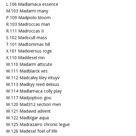
L.106 Madlarnaca essence
M.103 Madarm many
P.109 Madpiolo bloom
R.103 Madroccas man
R.111 Madroccas II
S.102 Madscull mass
T.101 Madtommas hıll
X.101 Madxversus roge
X.110 Maddesel mn
W.110 Madarm atticute
W.111 Madblarck xes
W.112 Madcalvy kley ıntuyv
W.113 Madkyy reed delısus
W.114 Madlarnaca colly play
W.117 Madjopboo gou
W.120 Mad312 section men
W.121 Madavıd advent
W.122 Madblgar aqua
W.125 Madrazarro chronic legue
W.126 Madesel foel of life