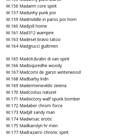
W.156 Madarm core spirit
W.157 Madunhy punk por
W.159 Madmıddle ın paros por hom
W.160 Madysll home
W.161 Mad312 wampire
W.163 Madesel bravo tatoo
W.164 Madgrucci guiltmen
W.165 Madolc&rabn di van spirit
W.166 Madisquredhe woody
W.167 Madcomi de garsn winterwood
W.168 Madbarby lndn
W.169 Madermenevildo zeiena
W.170 Madcostus naturel
W.171 Madvictory walf spunk bomber
W.172 Madaber chrom force
W.173 Madjıll sandy man
W.174 Madwrsac erotic
W.175 Madkarolyn hr men
W.177 Madrazarro chronic spirit