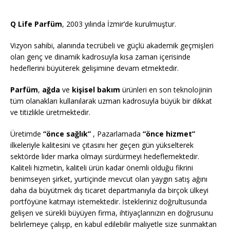
Q Life Parfüm
, 2003 yılında İzmir’de kurulmuştur.
Vizyon sahibi, alanında tecrübeli ve güçlü akademik geçmişleri
olan genç ve dinamik kadrosuyla kısa zaman içerisinde
hedeflerini büyüterek gelişimine devam etmektedir.
Parfüm
,
ağda
ve
kişisel bakım
ürünleri en son teknolojinin
tüm olanakları kullanılarak uzman kadrosuyla büyük bir dikkat
ve titizlikle üretmektedir.
Üretimde
“önce sağlık”
, Pazarlamada
“önce hizmet”
ilkeleriyle kalitesini ve çıtasını her geçen gün yükselterek
sektörde lider marka olmayı sürdürmeyi hedeflemektedir.
Kaliteli hizmetin, kaliteli ürün kadar önemli olduğu fikrini
benimseyen şirket, yurtiçinde mevcut olan yaygın satış ağını
daha da büyütmek dış ticaret departmanıyla da birçok ülkeyi
portföyüne katmayı istemektedir. İstekleriniz doğrultusunda
gelişen ve sürekli büyüyen firma, ihtiyaçlarınızın en doğrusunu
belirlemeye çalışıp, en kabul edilebilir maliyetle size sunmaktan