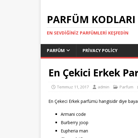
PARFÜM KODLARI
EN SEVDIĞINIZ PARFÜMLERI KEŞFEDIN
PARFÜM
PRIVACY POLICY
En Çekici Erkek Pa
Temmuz 11, 2017
admin
Parfum
En Çekeci Erkek parfümü hangisidir diye bayan
Armani code
Burberry joop
Eupheria man