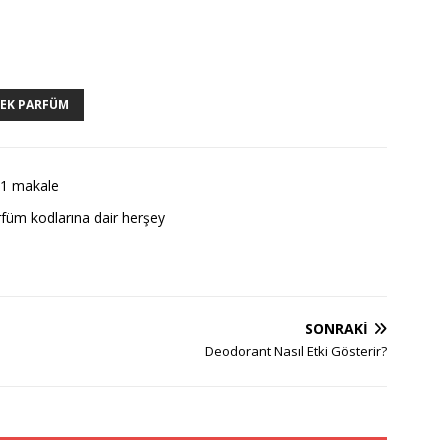
EK PARFÜM
1 makale
füm kodlarına dair herşey
SONRAKI
Deodorant Nasıl Etki Gösterir?