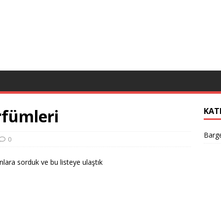
rfümleri
KAT
Barge
0
lara sorduk ve bu listeye ulaştık