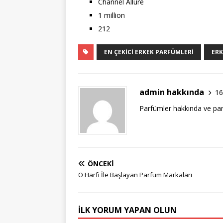
Channel Allure
1 million
212
EN ÇEKICI ERKEK PARFÜMLERI
ERK
admin hakkında
16
Parfümler hakkında ve par
ÖNCEKI
O Harfi İle Başlayan Parfüm Markaları
İLK YORUM YAPAN OLUN